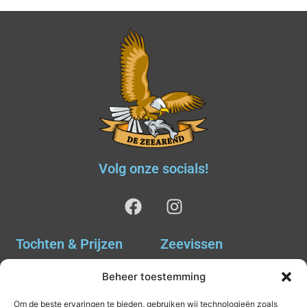
Volg onze socials!
Tochten & Prijzen
Zeevissen
Ankervissen
Tochten & Prijzen
Beheer toestemming
Avondvissen Combi Haai
Agenda
Om de beste ervaringen te bieden, gebruiken wij technologieën zoals