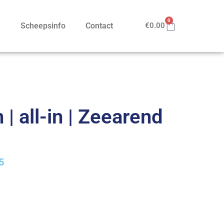
0
n
Scheepsinfo
Contact
€
0.00
| all-in | Zeearend
5