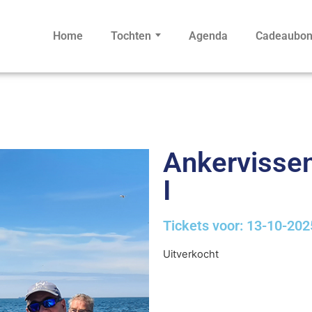
Home
Tochten
Agenda
Cadeaubo
Ankervissen 
I
Tickets voor: 13-10-202
Uitverkocht