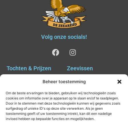
Volg onze socials!
Tochten & Prijzen
Zeevissen
Ankervissen
Tochten & Prijzen
Beheer toestemming
Avondvissen Combi Haai
Agenda
Om de beste ervaringen te bieden, gebruiken wij technologieën zoals
& Tong
Scheepsinfo
cookies om informatie over je apparaat op te slaan en/of te raadplegen.
Avondvissen Makreel
Door in te stemmen met deze technologieën kunnen wij gegevens zoals
Contact
surfgedrag of unieke ID's op deze site verwerken. Als je geen
Combi Zomerwrak en
toestemming geeft of uw toestemming intrekt, kan dit een nadelige
Makreel
invloed hebben op bepaalde functies en mogelijkheden.
Haaivissen (8 uur)