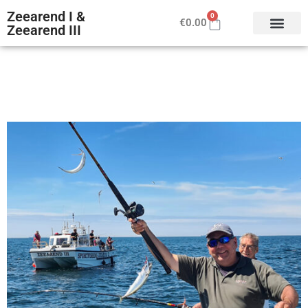
Zeearend I &
0
€
0.00
Zeearend III