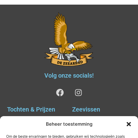
Volg onze socials!
Tochten & Prijzen
Zeevissen
Ankervissen
Tochten & Prijzen
Beheer toestemming
Avondvissen Combi Haai
Agenda
Om de beste ervaringen te bieden, gebruiken wij technologieën zoals