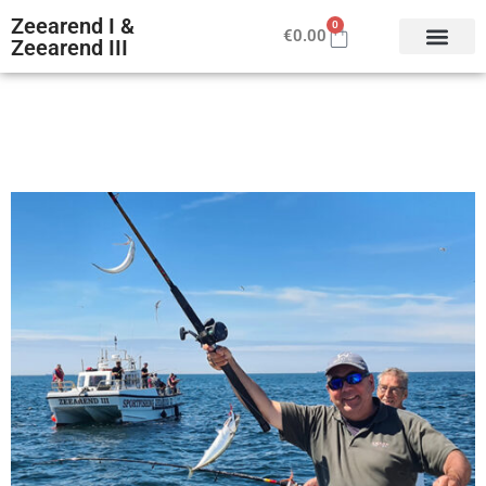
Zeearend I &
0
€
0.00
Zeearend III