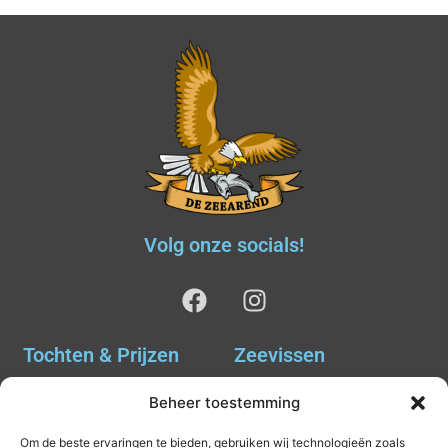
Volg onze socials!
Tochten & Prijzen
Zeevissen
Ankervissen
Tochten & Prijzen
Beheer toestemming
Avondvissen Combi Haai
Agenda
Om de beste ervaringen te bieden, gebruiken wij technologieën zoals