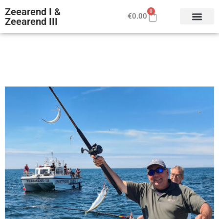
Zeearend I &
0
€
0.00
Zeearend III