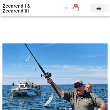
Zeearend I &
0
€
0.00
Zeearend III