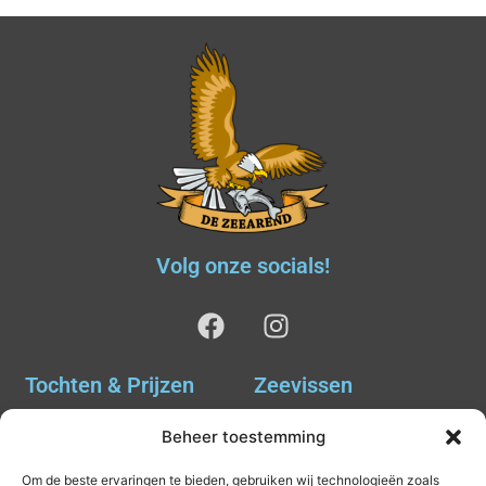
Volg onze socials!
Tochten & Prijzen
Zeevissen
Ankervissen
Tochten & Prijzen
Beheer toestemming
Avondvissen Combi Haai
Agenda
Om de beste ervaringen te bieden, gebruiken wij technologieën zoals