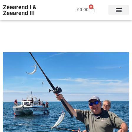
Zeearend I &
0
€
0.00
Zeearend III