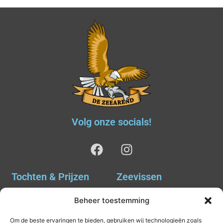
Volg onze socials!
Tochten & Prijzen
Zeevissen
Ankervissen
Tochten & Prijzen
Beheer toestemming
Avondvissen Combi Haai
Agenda
Om de beste ervaringen te bieden, gebruiken wij technologieën zoals