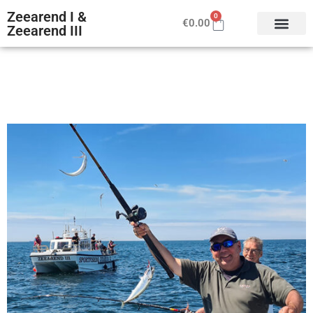
Zeearend I &
0
€
0.00
Zeearend III