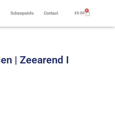
0
n
Scheepsinfo
Contact
€
0.00
en | Zeearend I