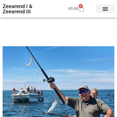
Zeearend I &
0
€
0.00
Zeearend III