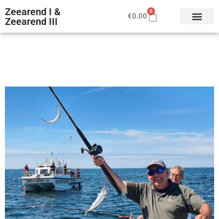
Zeearend I &
0
€
0.00
Zeearend III