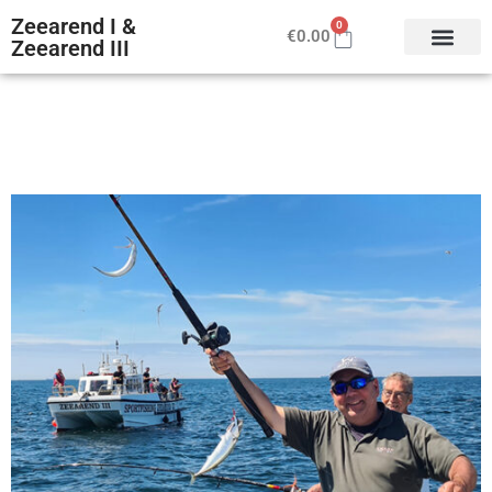
Zeearend I &
0
€
0.00
Zeearend III