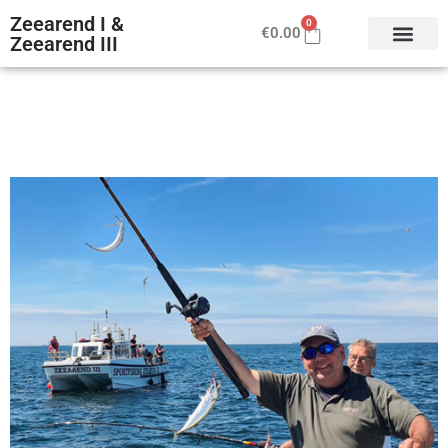
Zeearend I &
0
€
0.00
Zeearend III