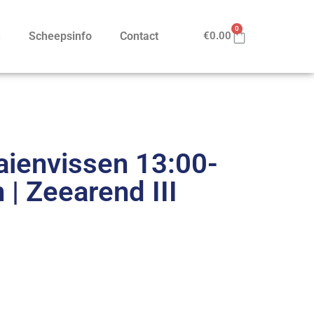
0
n
Scheepsinfo
Contact
€
0.00
ienvissen 13:00-
n | Zeearend III