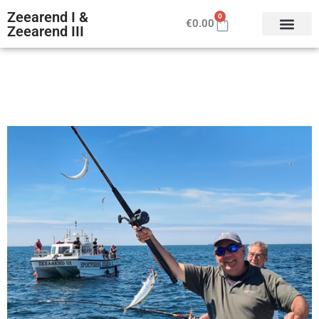
Zeearend I &
0
€
0.00
Zeearend III