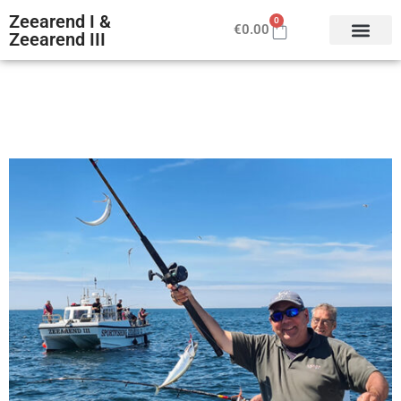
Zeearend I &
0
€
0.00
Zeearend III