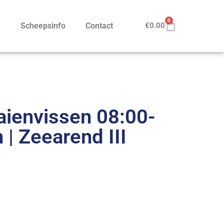
0
n
Scheepsinfo
Contact
€
0.00
ienvissen 08:00-
n | Zeearend III