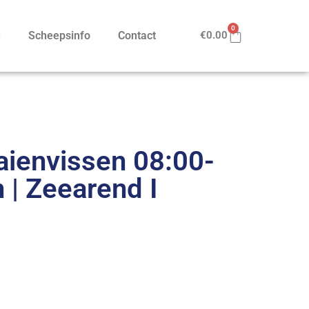
0
n
Scheepsinfo
Contact
€
0.00
ienvissen 08:00-
n | Zeearend I