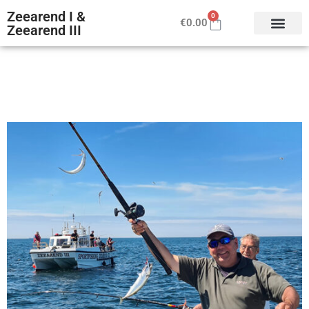
Zeearend I &
0
€
0.00
Zeearend III