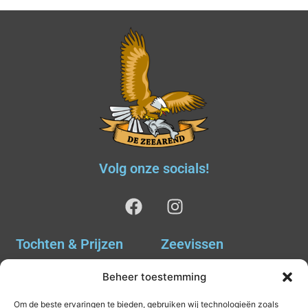
Volg onze socials!
Tochten & Prijzen
Zeevissen
Ankervissen
Tochten & Prijzen
Beheer toestemming
Avondvissen Combi Haai
Agenda
Om de beste ervaringen te bieden, gebruiken wij technologieën zoals