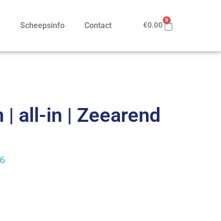
0
n
Scheepsinfo
Contact
€
0.00
| all-in | Zeearend
26