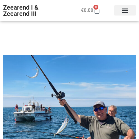
Zeearend I &
0
€
0.00
Zeearend III