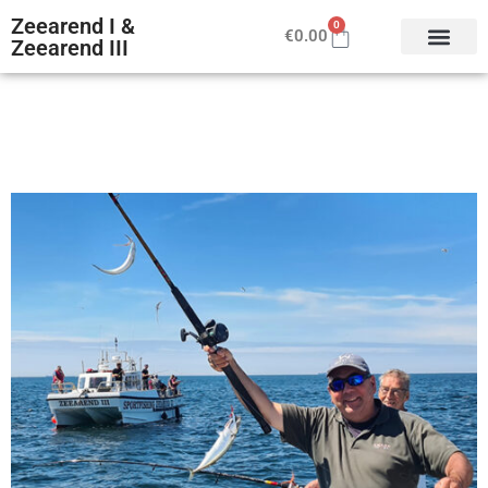
Zeearend I &
0
€
0.00
Zeearend III