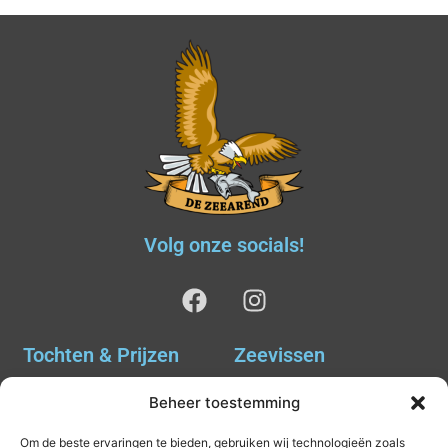
Volg onze socials!
Tochten & Prijzen
Zeevissen
Ankervissen
Tochten & Prijzen
Beheer toestemming
Avondvissen Combi Haai
Agenda
Om de beste ervaringen te bieden, gebruiken wij technologieën zoals