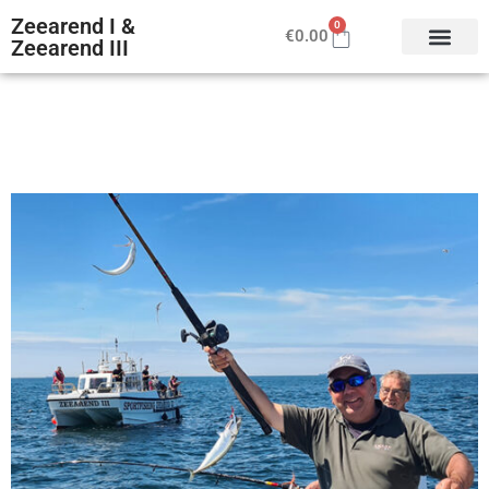
Zeearend I &
0
€
0.00
Zeearend III