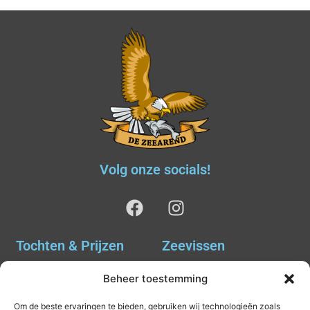
Volg onze socials!
Tochten & Prijzen
Zeevissen
Ankervissen
Tochten & Prijzen
Beheer toestemming
Avondvissen Combi Haai
Agenda
Om de beste ervaringen te bieden, gebruiken wij technologieën zoals