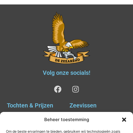
Volg onze socials!
Tochten & Prijzen
Zeevissen
Ankervissen
Tochten & Prijzen
Beheer toestemming
Avondvissen Combi Haai
Agenda
Om de beste ervaringen te bieden, gebruiken wij technologieën zoals