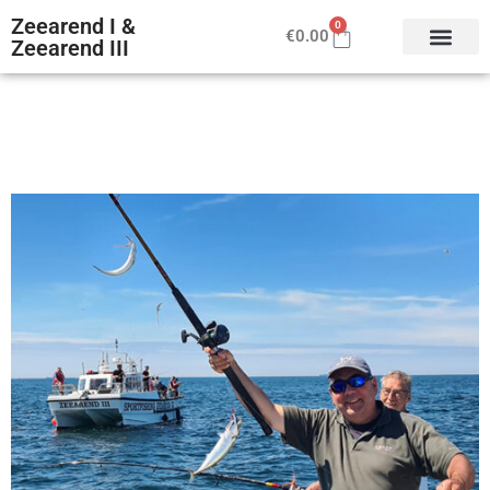
Zeearend I &
0
€
0.00
Zeearend III