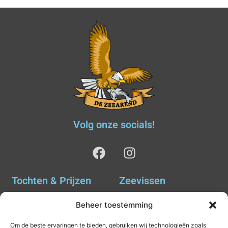
Volg onze socials!
Tochten & Prijzen
Zeevissen
Ankervissen
Tochten & Prijzen
Beheer toestemming
Avondvissen Combi Haai
Agenda
Om de beste ervaringen te bieden, gebruiken wij technologieën zoals