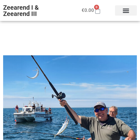
Zeearend I &
0
€
0.00
Zeearend III