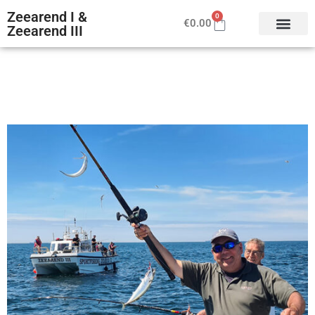
Zeearend I &
0
€
0.00
Zeearend III