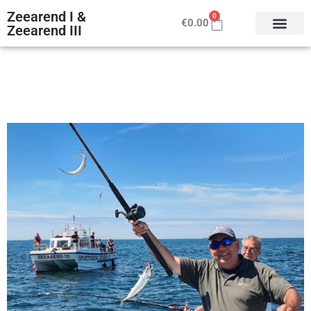
Zeearend I &
0
€
0.00
Zeearend III