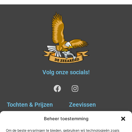
Volg onze socials!
Tochten & Prijzen
Zeevissen
Ankervissen
Tochten & Prijzen
Beheer toestemming
Avondvissen Combi Haai
Agenda
Om de beste ervaringen te bieden, gebruiken wij technologieën zoals