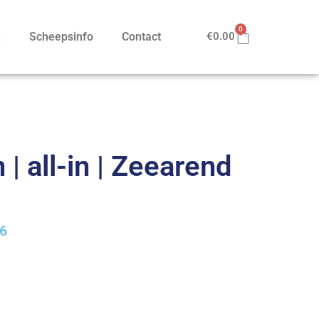
0
n
Scheepsinfo
Contact
€
0.00
| all-in | Zeearend
26