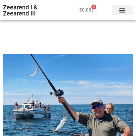
Zeearend I &
0
€
0.00
Zeearend III