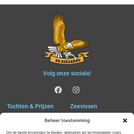
Volg onze socials!
Tochten & Prijzen
Zeevissen
Ankervissen
Tochten & Prijzen
Beheer toestemming
Avondvissen Combi Haai
Agenda
Om de beste ervaringen te bieden, gebruiken wij technologieën zoals