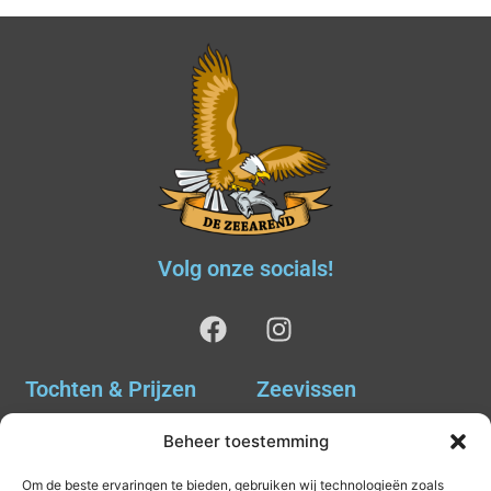
Volg onze socials!
Tochten & Prijzen
Zeevissen
Ankervissen
Tochten & Prijzen
Beheer toestemming
Avondvissen Combi Haai
Agenda
Om de beste ervaringen te bieden, gebruiken wij technologieën zoals