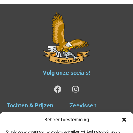
Volg onze socials!
Tochten & Prijzen
Zeevissen
Ankervissen
Tochten & Prijzen
Beheer toestemming
Avondvissen Combi Haai
Agenda
Om de beste ervaringen te bieden, gebruiken wij technologieën zoals