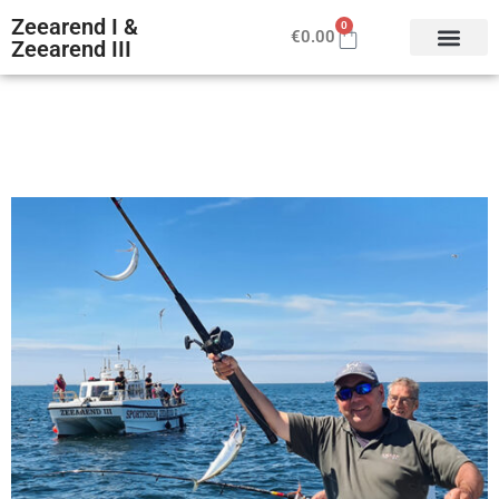
Zeearend I &
0
€
0.00
Zeearend III