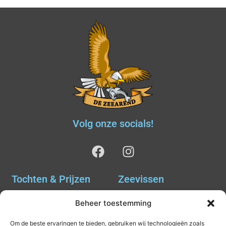
Volg onze socials!
Tochten & Prijzen
Zeevissen
Ankervissen
Tochten & Prijzen
Beheer toestemming
Avondvissen Combi Haai
Agenda
Om de beste ervaringen te bieden, gebruiken wij technologieën zoals