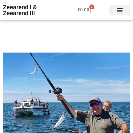
Zeearend I &
0
€
0.00
Zeearend III