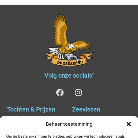
Volg onze socials!
Tochten & Prijzen
Zeevissen
Ankervissen
Tochten & Prijzen
Beheer toestemming
Avondvissen Combi Haai
Agenda
Om de beste ervaringen te bieden, gebruiken wij technologieën zoals