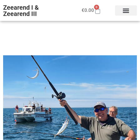
Zeearend I &
0
€
0.00
Zeearend III