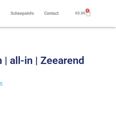
0
n
Scheepsinfo
Contact
€
0.00
| all-in | Zeearend
25