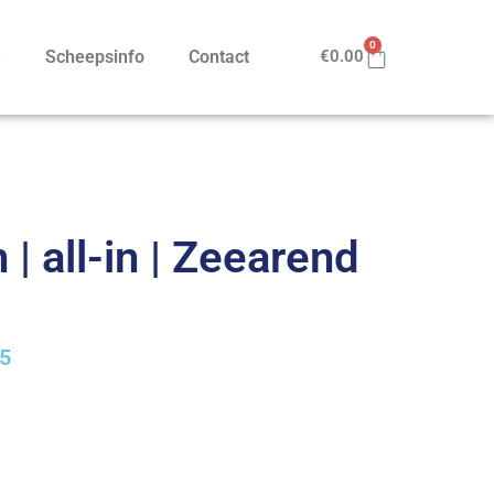
0
n
Scheepsinfo
Contact
€
0.00
| all-in | Zeearend
25