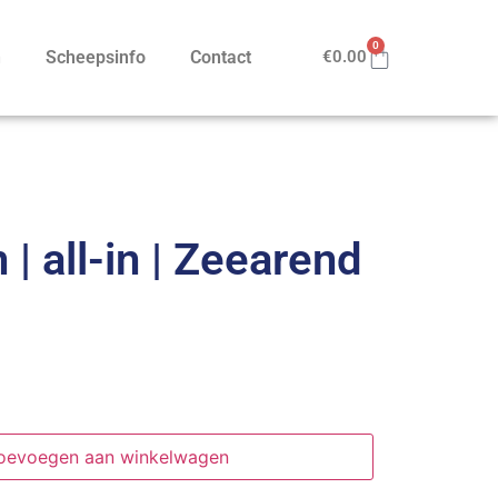
0
n
Scheepsinfo
Contact
€
0.00
| all-in | Zeearend
oevoegen aan winkelwagen