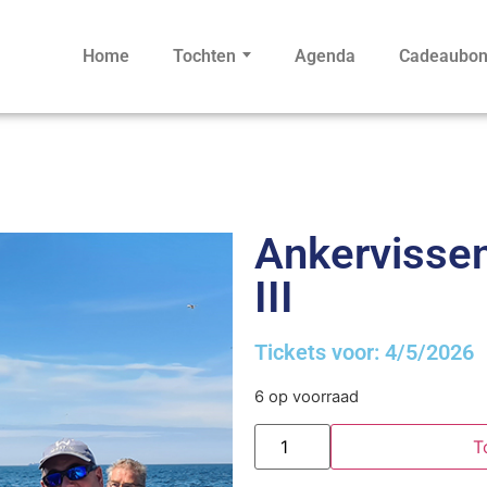
Home
Tochten
Agenda
Cadeaubo
Ankervissen 
III
Tickets voor: 4/5/2026
6 op voorraad
T