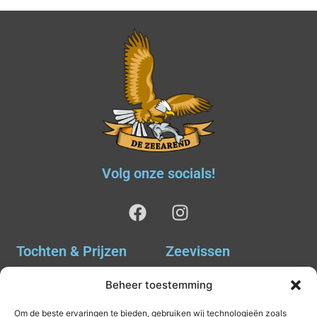
Volg onze socials!
Tochten & Prijzen
Zeevissen
Ankervissen
Tochten & Prijzen
Beheer toestemming
Avondvissen Combi Haai
Agenda
Om de beste ervaringen te bieden, gebruiken wij technologieën zoals