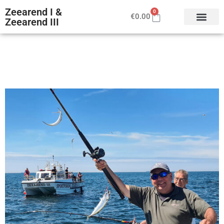
Zeearend I &
0
€
0.00
Zeearend III