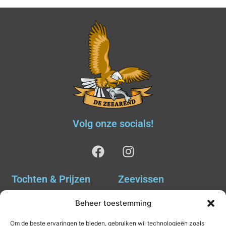
Volg onze socials!
Tochten & Prijzen
Zeevissen
Ankervissen
Tochten & Prijzen
Beheer toestemming
Avondvissen Combi Haai
Agenda
Om de beste ervaringen te bieden, gebruiken wij technologieën zoals