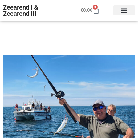
Zeearend I &
0
€
0.00
Zeearend III