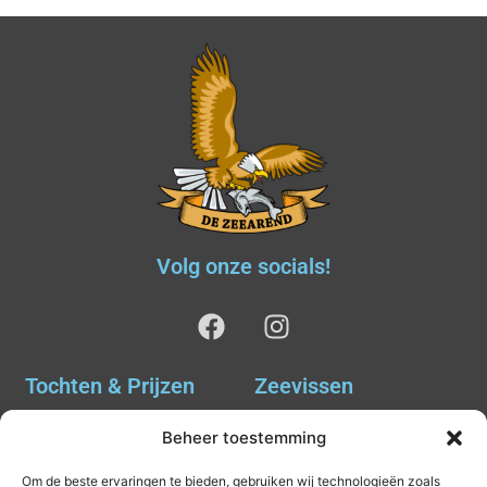
Volg onze socials!
Tochten & Prijzen
Zeevissen
Ankervissen
Tochten & Prijzen
Beheer toestemming
Avondvissen Combi Haai
Agenda
Om de beste ervaringen te bieden, gebruiken wij technologieën zoals