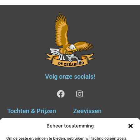
Volg onze socials!
Tochten & Prijzen
Zeevissen
Ankervissen
Tochten & Prijzen
Beheer toestemming
Avondvissen Combi Haai
Agenda
Om de beste ervaringen te bieden, gebruiken wij technologieën zoals