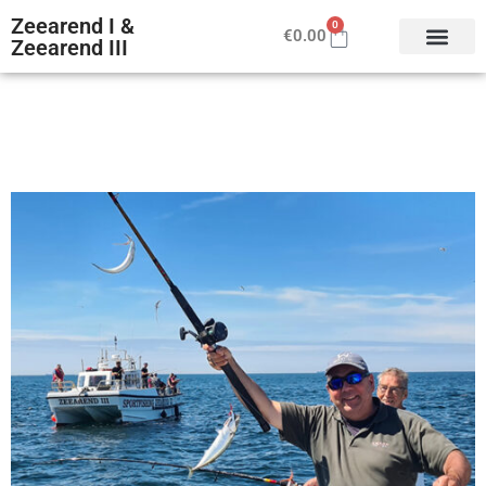
Zeearend I &
0
€
0.00
Zeearend III