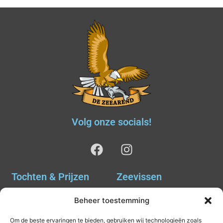
Volg onze socials!
Tochten & Prijzen
Zeevissen
Ankervissen
Tochten & Prijzen
Beheer toestemming
Avondvissen Combi Haai
Agenda
Om de beste ervaringen te bieden, gebruiken wij technologieën zoals