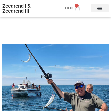
Zeearend I &
0
€
0.00
Zeearend III