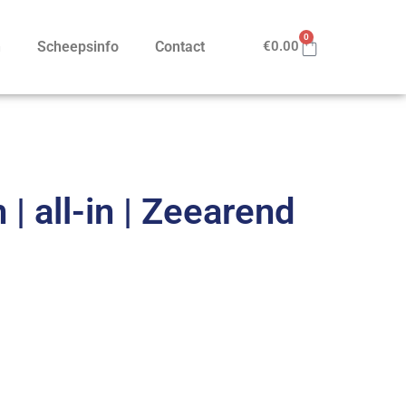
0
n
Scheepsinfo
Contact
€
0.00
| all-in | Zeearend