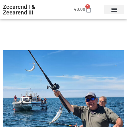
Zeearend I &
0
€
0.00
Zeearend III