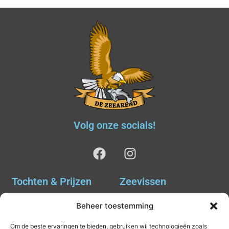
Volg onze socials!
Tochten & Prijzen
Zeevissen
Ankervissen
Tochten & Prijzen
Beheer toestemming
Avondvissen Combi Haai
Agenda
Om de beste ervaringen te bieden, gebruiken wij technologieën zoals