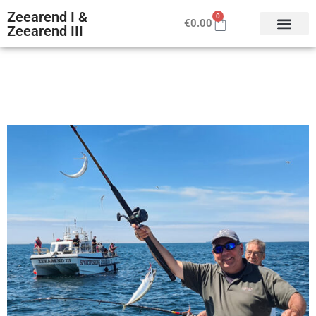
Zeearend I &
0
€
0.00
Zeearend III