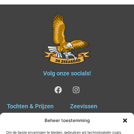
Volg onze socials!
Tochten & Prijzen
Zeevissen
Ankervissen
Tochten & Prijzen
Beheer toestemming
Avondvissen Combi Haai
Agenda
Om de beste ervaringen te bieden, gebruiken wij technologieën zoals