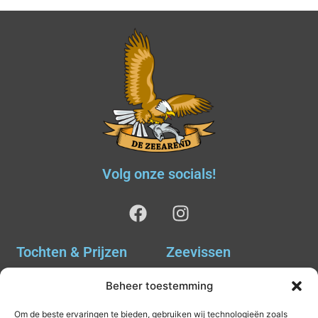
Volg onze socials!
Tochten & Prijzen
Zeevissen
Ankervissen
Tochten & Prijzen
Beheer toestemming
Avondvissen Combi Haai
Agenda
Om de beste ervaringen te bieden, gebruiken wij technologieën zoals