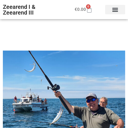
Zeearend I &
0
€
0.00
Zeearend III