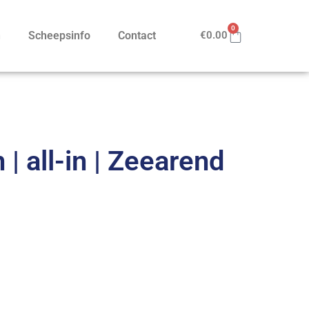
0
n
Scheepsinfo
Contact
€
0.00
| all-in | Zeearend