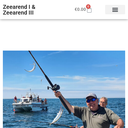
Zeearend I &
0
€
0.00
Zeearend III