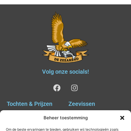
Volg onze socials!
Tochten & Prijzen
Zeevissen
Ankervissen
Tochten & Prijzen
Beheer toestemming
Avondvissen Combi Haai
Agenda
Om de beste ervaringen te bieden, gebruiken wij technologieën zoals