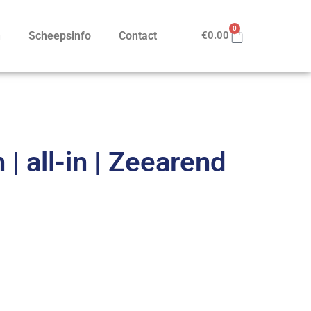
0
n
Scheepsinfo
Contact
€
0.00
| all-in | Zeearend