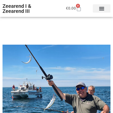
Zeearend I &
0
€
0.00
Zeearend III