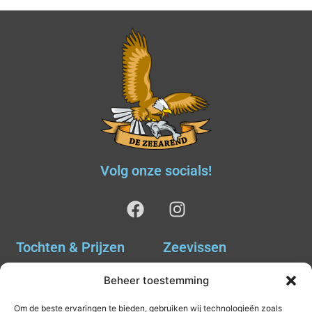
Volg onze socials!
Tochten & Prijzen
Zeevissen
Ankervissen
Tochten & Prijzen
Beheer toestemming
Avondvissen Combi Haai
Agenda
Om de beste ervaringen te bieden, gebruiken wij technologieën zoals