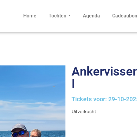
Home
Tochten
Agenda
Cadeaubo
Ankervissen 
I
Tickets voor: 29-10-202
Uitverkocht