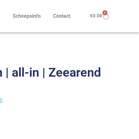
0
n
Scheepsinfo
Contact
€
0.00
| all-in | Zeearend
5